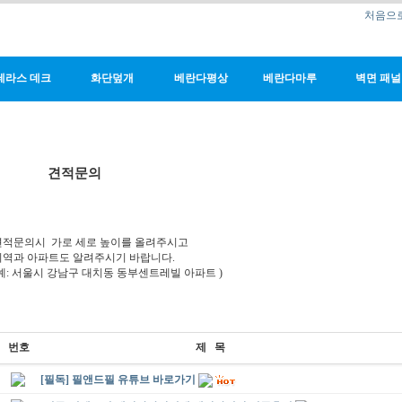
처음으
테라스 데크
화단덮개
베란다평상
베란다마루
벽면 패널
견적문의
견적문의시 가로 세로 높이를 올려주시고
지역과 아파트도 알려주시기 바랍니다.
(예: 서울시 강남구 대치동 동부센트레빌 아파트 )
번호
제 목
[필독] 필앤드필 유튜브 바로가기