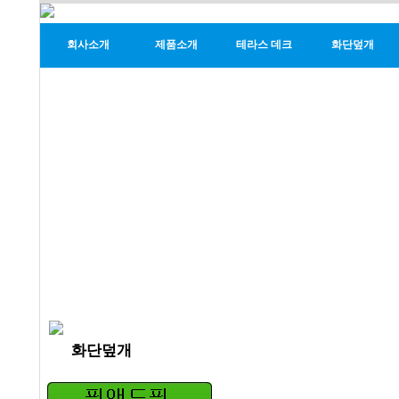
회사소개
제품소개
테라스 데크
화단덮개
화단덮개