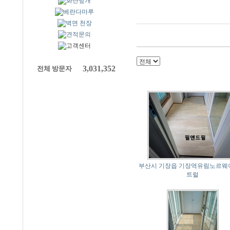
3,031,352
전체 방문자
부산시 기장읍 기장역유림노르웨
트럴