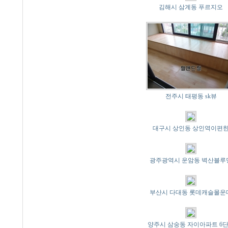
김해시 삼계동 푸르지오
전주시 태평동 sk뷰
대구시 상인동 상인역이편
광주광역시 운암동 벽산블루
부산시 다대동 롯데캐슬몰운
양주시 삼숭동 자이아파트 6